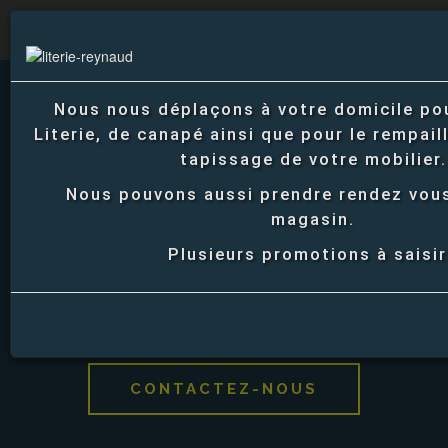
En continuant à naviguer sur ce site, vous acceptez l'utilisation de cookies pour disposer de s
adaptés à vos centres d'intérêts.
En savoir plus
Toggle
Nous nous déplaçons à votre domicile pou
navigati
Literie, de canapé ainsi que pour le rempai
tapissage de votre mobilier.
Nous pouvons aussi prendre rendez vou
magasin.
Le magasin de literie
Plusieurs promotions à saisir
vous propose un service complet comprenant la livraison
de votre commande
CONTACTEZ-NOUS